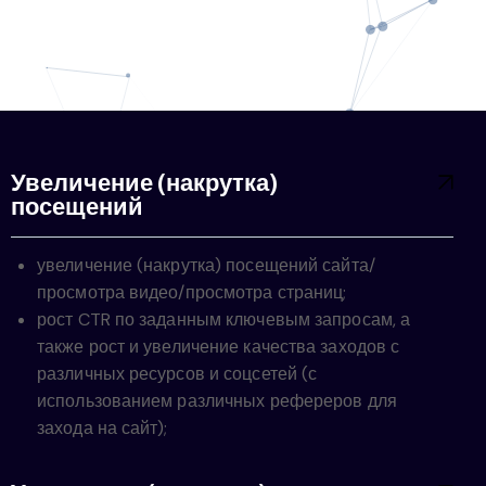
Увеличение (накрутка)
посещений
увеличение (накрутка) посещений сайта/
просмотра видео/просмотра страниц;
рост CTR по заданным ключевым запросам, а
также рост и увеличение качества заходов с
различных ресурсов и соцсетей (с
использованием различных рефереров для
захода на сайт);