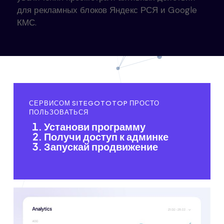
для рекламных блоков Яндекс РСЯ и Google
КМС.
СЕРВИСОМ SITEGOTOTOP ПРОСТО
ПОЛЬЗОВАТЬСЯ
Установи программу
Получи доступ к админке
Запускай продвижение