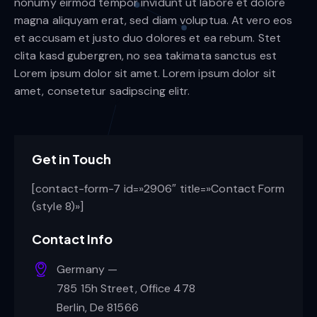
nonumy eirmod tempor invidunt ut labore et dolore
magna aliquyam erat, sed diam voluptua. At vero eos
et accusam et justo duo dolores et ea rebum. Stet
clita kasd gubergren, no sea takimata sanctus est
Lorem ipsum dolor sit amet. Lorem ipsum dolor sit
amet, consetetur sadipscing elitr.
Get in Touch
[contact-form-7 id=»2906″ title=»Contact Form
(style 8)»]
Contact Info
Germany —
785 15h Street, Office 478
Berlin, De 81566