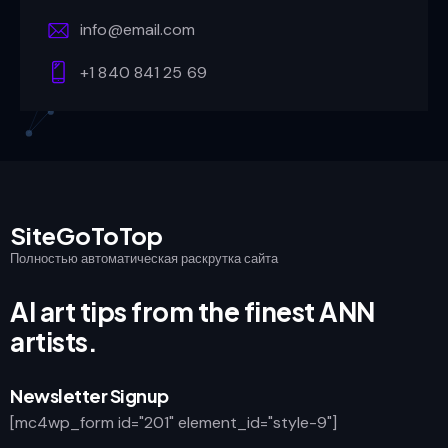
info@email.com
+1 840 841 25 69
SiteGoToTop
Полностью автоматическая раскрутка сайта
AI art tips from the finest ANN
artists.
Newsletter Signup
[mc4wp_form id="201" element_id="style-9"]