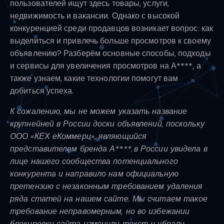
пользователей ищут здесь товары, услуги,
недвижимость и вакансии. Однако с высокой
конкуренцией среди продавцов возникает вопрос: как
выделиться и привлечь больше просмотров к своему
объявлению? Разберём основные способы, подходы
и сервисы для увеличения просмотров на А****, а
также узнаем, какие технологии помогут вам
добиться успеха.
К сожалению, мы не можем указать название
крупнейней в России доски объявлений, поскольку
ООО «КЕХ еКоммерц», являющийся
представителем бренда А**** в России увидела в
лице нашего сообщества потенциального
конкурента и направило нам официальную
претензию с незаконным требованием удаления
ряда статей на нашем сайте. Мы считаем такое
требование неправомерным, но во избежании
блокировки сайта изменили текст и убрали